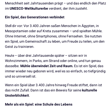
Menschheit seit Jahrtausenden prägt – und das endlich den Platz
im
UNESCO-Weltkulturerbe
verdient, der ihm zusteht.
Ein Spiel, das Generationen verbindet
Stell dir vor: Vor 3.400 Jahren saßen Menschen in Ägypten, in
Mesopotamien oder auf Kreta zusammen – und spielten Mühle.
Ohne Internet, ohne Smartphones, ohne Fernsehen. Sie nutzten
ein Spiel, um Gemeinschaft zu leben, um Freude zu teilen, um den
Geist zu trainieren.
Heute – über drei Jahrtausende später – sitzen wir in
Wohnzimmern, in Parks, am Strand oder online, und tun genau
dasselbe.
Mühle überwindet Zeit und Raum.
Es ist ein Spiel, das
immer wieder neu geboren wird, weil es so einfach, so tiefgründig
und so universell ist.
Wenn ein Spiel über 3.400 Jahre hinweg Freude stiftet, dann ist
das nicht Zufall. Dann ist das ein Beweis für seine
kulturelle
Unsterblichkeit
.
Mehr als ein Spiel: eine Schule des Lebens