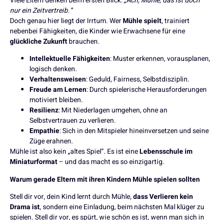
Viele Eltern denken beim ersten Blick:
„Ach, Mühle, das ist doch
nur ein Zeitvertreib.“
Doch genau hier liegt der Irrtum. Wer
Mühle spielt
, trainiert
nebenbei Fähigkeiten, die Kinder wie Erwachsene für eine
glückliche Zukunft
brauchen.
Intellektuelle Fähigkeiten
: Muster erkennen, vorausplanen,
logisch denken.
Verhaltensweisen
: Geduld, Fairness, Selbstdisziplin.
Freude am Lernen
: Durch spielerische Herausforderungen
motiviert bleiben.
Resilienz
: Mit Niederlagen umgehen, ohne an
Selbstvertrauen zu verlieren.
Empathie
: Sich in den Mitspieler hineinversetzen und seine
Züge erahnen.
Mühle ist also kein „altes Spiel“. Es ist eine
Lebensschule im
Miniaturformat
– und das macht es so einzigartig.
Warum gerade Eltern mit ihren Kindern Mühle spielen sollten
Stell dir vor, dein Kind lernt durch Mühle,
dass Verlieren kein
Drama ist
, sondern eine Einladung, beim nächsten Mal klüger zu
spielen. Stell dir vor, es spürt, wie schön es ist, wenn man sich in