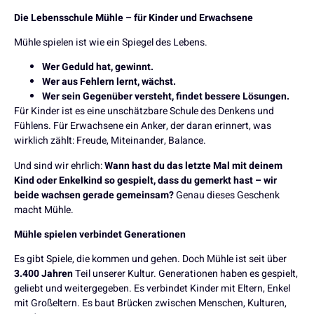
Die Lebensschule Mühle – für Kinder und Erwachsene
Mühle spielen ist wie ein Spiegel des Lebens.
Wer Geduld hat, gewinnt.
Wer aus Fehlern lernt, wächst.
Wer sein Gegenüber versteht, findet bessere Lösungen.
Für Kinder ist es eine unschätzbare Schule des Denkens und
Fühlens. Für Erwachsene ein Anker, der daran erinnert, was
wirklich zählt: Freude, Miteinander, Balance.
Und sind wir ehrlich:
Wann hast du das letzte Mal mit deinem
Kind oder Enkelkind so gespielt, dass du gemerkt hast – wir
beide wachsen gerade gemeinsam?
Genau dieses Geschenk
macht Mühle.
Mühle spielen verbindet Generationen
Es gibt Spiele, die kommen und gehen. Doch Mühle ist seit über
3.400 Jahren
Teil unserer Kultur. Generationen haben es gespielt,
geliebt und weitergegeben. Es verbindet Kinder mit Eltern, Enkel
mit Großeltern. Es baut Brücken zwischen Menschen, Kulturen,