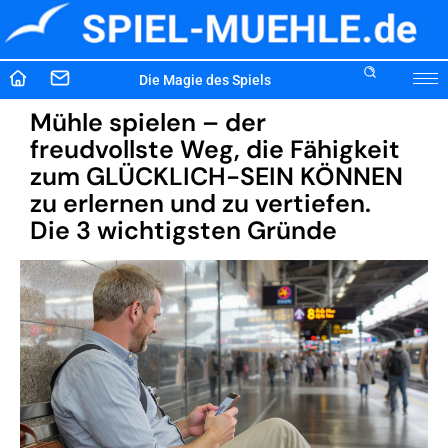
Die Magie des Spiels
Mühle spielen – der
freudvollste Weg, die Fähigkeit
zum GLÜCKLICH-SEIN KÖNNEN
zu erlernen und zu vertiefen.
Die 3 wichtigsten Gründe