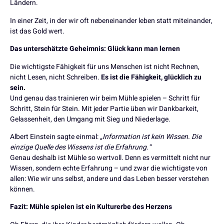
Ländern.
In einer Zeit, in der wir oft nebeneinander leben statt miteinander,
ist das Gold wert.
Das unterschätzte Geheimnis: Glück kann man lernen
Die wichtigste Fähigkeit für uns Menschen ist nicht Rechnen,
nicht Lesen, nicht Schreiben.
Es ist die Fähigkeit, glücklich zu
sein.
Und genau das trainieren wir beim Mühle spielen – Schritt für
Schritt, Stein für Stein. Mit jeder Partie üben wir Dankbarkeit,
Gelassenheit, den Umgang mit Sieg und Niederlage.
Albert Einstein sagte einmal:
„Information ist kein Wissen. Die
einzige Quelle des Wissens ist die Erfahrung.“
Genau deshalb ist Mühle so wertvoll. Denn es vermittelt nicht nur
Wissen, sondern echte Erfahrung – und zwar die wichtigste von
allen: Wie wir uns selbst, andere und das Leben besser verstehen
können.
Fazit: Mühle spielen ist ein Kulturerbe des Herzens