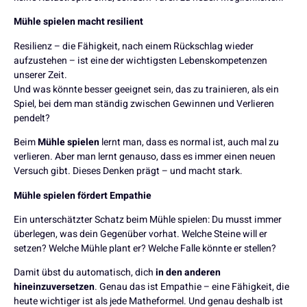
Mühle spielen macht resilient
Resilienz – die Fähigkeit, nach einem Rückschlag wieder
aufzustehen – ist eine der wichtigsten Lebenskompetenzen
unserer Zeit.
Und was könnte besser geeignet sein, das zu trainieren, als ein
Spiel, bei dem man ständig zwischen Gewinnen und Verlieren
pendelt?
Beim
Mühle spielen
lernt man, dass es normal ist, auch mal zu
verlieren. Aber man lernt genauso, dass es immer einen neuen
Versuch gibt. Dieses Denken prägt – und macht stark.
Mühle spielen fördert Empathie
Ein unterschätzter Schatz beim Mühle spielen: Du musst immer
überlegen, was dein Gegenüber vorhat. Welche Steine will er
setzen? Welche Mühle plant er? Welche Falle könnte er stellen?
Damit übst du automatisch, dich
in den anderen
hineinzuversetzen
. Genau das ist Empathie – eine Fähigkeit, die
heute wichtiger ist als jede Matheformel. Und genau deshalb ist