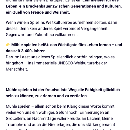
Mühle ist mehr als ein Brettspiel. Es ist ein
Lehrmeister für das
Leben, ein Brückenbauer zwischen Generationen und Kulturen,
ein Quell von Freude und Weisheit.
Wenn wir ein Spiel ins Weltkulturerbe aufnehmen sollten, dann
dieses. Denn kein anderes Spiel verbindet Vergangenheit,
Gegenwart und Zukunft so vollkommen.
Mühle spielen heißt: das Wichtigste fürs Leben lernen – und
das seit 3.400 Jahren.
Darum: Lasst uns dieses Spiel endlich dorthin bringen, wo es
hingehört – ins immaterielle UNESCO-Weltkulturerbe der
Menschheit.
Mühle spielen ist der freudvollste Weg, die Fähigkeit glücklich
sein zu können, zu erlernen und zu vertiefen
Mühle spielen – allein schon beim Klang dieser Worte kommt
vielen von uns ein wohliges Gefühl hoch. Erinnerungen an
Großeltern, an Nachmittage voller Freude, an Lachen, kleine
Triumphe und auch die Niederlagen, die uns stärker gemacht